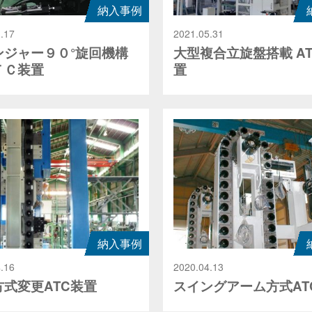
納入事例
.17
2021.05.31
ンジャー９０°旋回機構
大型複合立旋盤搭載 A
ＴＣ装置
置
納入事例
.16
2020.04.13
方式変更ATC装置
スイングアーム方式AT